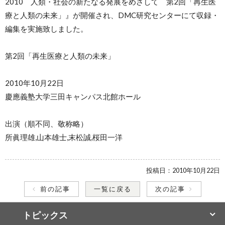
2010 人類・社会の新たなる発展をめざして 第2回「再生医
療と人類の未来」』が開催され、DMC研究センターにて収録・
編集を実施致しました。
第2回「再生医療と人類の未来」
2010年10月22日
慶應義塾大学三田キャンパス北館ホール
出演（順不同、敬称略）
所眞理雄,山本雄士,末松誠,桜田一洋
投稿日：
2010年10月22日
前の記事
一覧に戻る
次の記事
トピックス