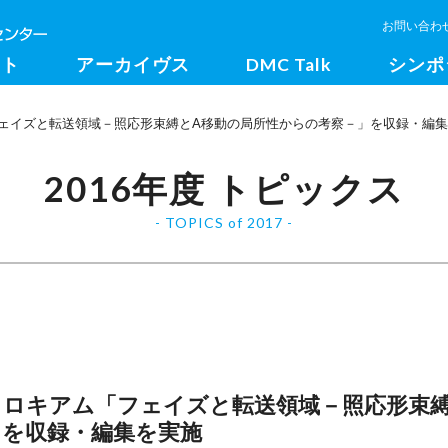
お問い合わ
クト
アーカイヴス
DMC Talk
シンポ
フェイズと転送領域－照応形束縛とA移動の局所性からの考察－」を収録・編
2016年度 トピックス
TOPICS of 2017
コロキアム「フェイズと転送領域－照応形束縛
」を収録・編集を実施