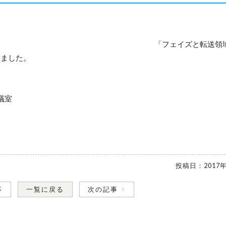
イズと転送領域－照
しました。
議室
投稿日：
2017
事
一覧に戻る
次の記事