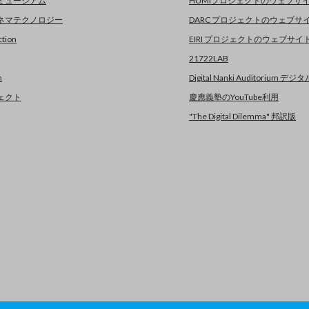
ミュージアム
HUMIプロジェクトのウェブサ
ネマテクノロジー
DARC プロジェクトのウェブサ
tion
EIRI プロジェクトのウェブサ
21722LAB
n
Digital Nanki Auditorium 
ェクト
慶應義塾のYouTube利用
"The Digital Dilemma" 邦訳版