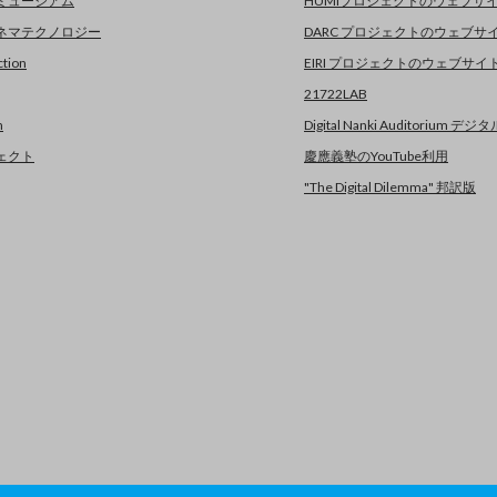
ミュージアム
HUMIプロジェクトのウェブサ
ネマテクノロジー
DARC プロジェクトのウェブサ
tion
EIRI プロジェクトのウェブサ
21722LAB
n
Digital Nanki Auditorium 
ェクト
慶應義塾のYouTube利用
"The Digital Dilemma" 邦訳版