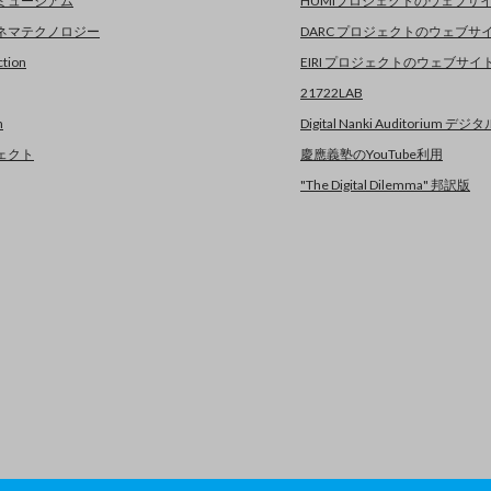
ミュージアム
HUMIプロジェクトのウェブサ
ネマテクノロジー
DARC プロジェクトのウェブサ
tion
EIRI プロジェクトのウェブサ
21722LAB
n
Digital Nanki Auditorium 
ェクト
慶應義塾のYouTube利用
"The Digital Dilemma" 邦訳版