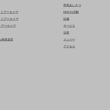
所長あいさつ
イトアーカイヴ
DMCの活動
イトアーカイヴ
設備
イトアーカイヴ
サービス
沿革
デジタル南葵楽堂
メンバー
アクセス