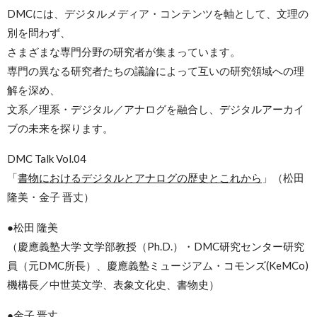
DMCには、デジタルメディア・コンテンツを軸として、文理の
別を問わず、
さまざまな専門分野の研究者が集まっています。
専門の異なる研究者たちの議論によって互いの研究領域への理
解を深め、
文系／理系・デジタル／アナログを融合し、デジタルアーカイ
ブの未来を探ります。
DMC Talk Vol.04
「
書物におけるデジタルとアナログの歴史とこれから
」（松田
隆美・金子 晋丈）
●松田 隆美
（慶應義塾大学 文学部教授（Ph.D.）・DMC研究センター研究
員（元DMC所長）、慶應義塾ミュージアム・コモンズ(KeMCo)
機構長／中世英文学、表象文化史、書物史）
●金子 晋丈