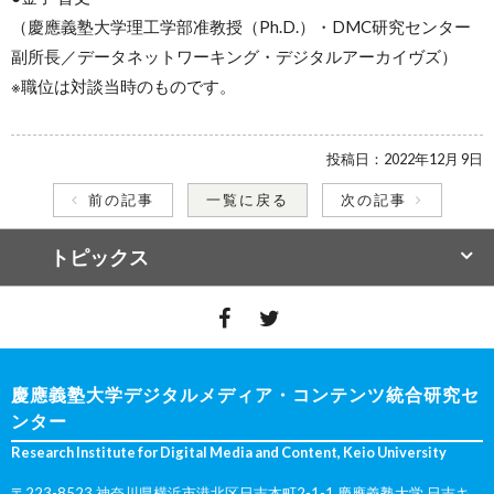
（
慶應義塾大学理工学部准教授（Ph.D.）・DMC研究センター
副所長／データネットワーキング・デジタルアーカイヴズ
）
※職位は対談当時のものです。
投稿日：
2022年12月 9日
前の記事
一覧に戻る
次の記事
トピックス
慶應義塾大学デジタルメディア・コンテンツ統合研究セ
ンター
Research Institute for Digital Media and Content, Keio University
〒223-8523 神奈川県横浜市港北区日吉本町2-1-1 慶應義塾大学 日吉キ